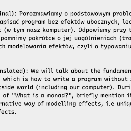
ginal): Porozmawiamy o podstawowym prob
napisać program bez efektów ubocznych, le
at (w tym nasz komputer). Odpowiemy przy 
pomnimy pokrótce o jej uogólnieniach (tr
ch modelowania efektów, czyli o typowani
anslated): We will talk about the fundame
 which is how to write a program without s
tside world (including our computer). Duri
 of "What is a monad?", briefly mention i
rnative way of modelling effects, i.e uni
fects.