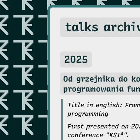
talks archi
2025
Od grzejnika do k
programowania fun
Title in english: Fro
programming
First presented on 20
conference "KSI⁵".