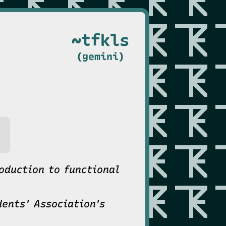
~tfkls
(gemini)
roduction to functional
ents' Association's