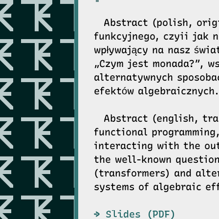
Abstract (polish, ori
funkcyjnego, czyii jak 
wpływający na nasz świ
„Czym jest monada?”, ws
alternatywnych sposoba
efektów algebraicznych.
Abstract (english, tr
functional programming,
interacting with the ou
the well-known question
(transformers) and alte
systems of algebraic ef
Slides (PDF)