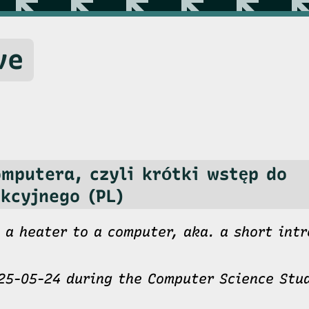
ve
omputera, czyli krótki wstęp do
kcyjnego (PL)
m a heater to a computer, aka. a short int
25-05-24 during the Computer Science Stud