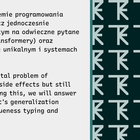
lemie programowania
cz jednoczesnie
tym na odwieczne pytane
ansformery) oraz
u unikalnym i systemach
ntal problem of
ide effects but still
ng this, we will answer
t's generalization
queness typing and